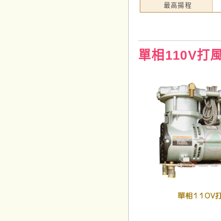
最高揚程
單相110V打風機