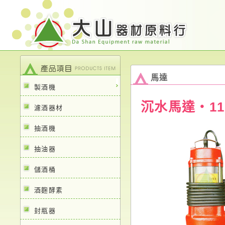
馬達
製酒機
沉水馬達‧110
濾酒器材
抽酒機
抽油器
儲酒桶
酒麴酵素
封瓶器