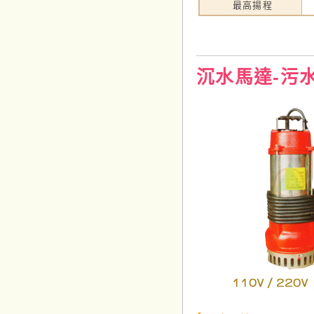
最高揚程
沉水馬達-污水用‧