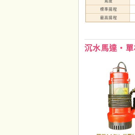
寬度
標準揚程
最高揚程
沉水馬達‧單相1