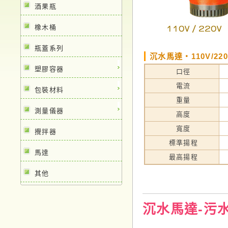
酒果瓶
橡木桶
瓶蓋系列
沉水馬達‧110V/22
塑膠容器
口徑
電流
包裝材料
重量
測量儀器
高度
寬度
攪拌器
標準揚程
馬達
最高揚程
其他
沉水馬達-污水用