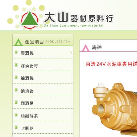
馬達
製酒機
直流24V水泥車專用送水機
濾酒器材
抽酒機
抽油器
儲酒桶
酒麴酵素
封瓶器